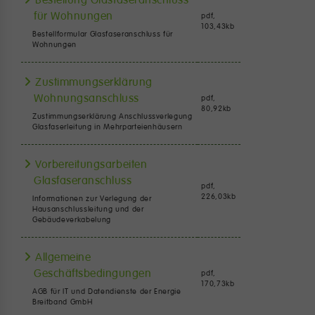
für Wohnungen
pdf,
103,43
kb
Bestellformular Glasfaseranschluss für
Wohnungen
Zustimmungserklärung
Wohnungsanschluss
pdf,
80,92
kb
Zustimmungserklärung Anschlussverlegung
Glasfaserleitung in Mehrparteienhäusern
Vorbereitungsarbeiten
Glasfaseranschluss
pdf,
226,03
kb
Informationen zur Verlegung der
Hausanschlussleitung und der
Gebäudeverkabelung
Allgemeine
Geschäftsbedingungen
pdf,
170,73
kb
AGB für IT und Datendienste der Energie
Breitband GmbH