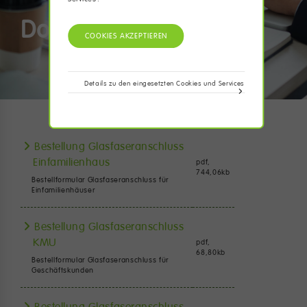
Downloads
Details zu den eingesetzten Cookies und Services
Bestellung Glasfaseranschluss
Einfamilienhaus
pdf,
744,06
kb
Bestellformular Glasfaseranschluss für
Einfamilienhäuser
Bestellung Glasfaseranschluss
KMU
pdf,
68,80
kb
Bestellformular Glasfaseranschluss für
Geschäftskunden
Bestellung Glasfaseranschluss