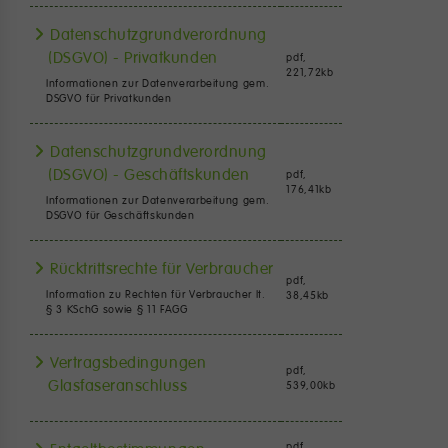
Datenschutzgrundverordnung
(DSGVO) - Privatkunden
pdf,
221,72
kb
Informationen zur Datenverarbeitung gem.
DSGVO für Privatkunden
Datenschutzgrundverordnung
(DSGVO) - Geschäftskunden
pdf,
176,41
kb
Informationen zur Datenverarbeitung gem.
DSGVO für Geschäftskunden
Rücktrittsrechte für Verbraucher
pdf,
Information zu Rechten für Verbraucher lt.
38,45
kb
§ 3 KSchG sowie § 11 FAGG
Vertragsbedingungen
pdf,
Glasfaseranschluss
539,00
kb
pdf,