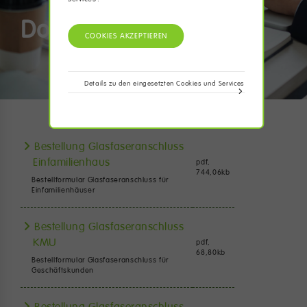
Downloads
Details zu den eingesetzten Cookies und Services
Bestellung Glasfaseranschluss
Einfamilienhaus
pdf,
744,06
kb
Bestellformular Glasfaseranschluss für
Einfamilienhäuser
Bestellung Glasfaseranschluss
KMU
pdf,
68,80
kb
Bestellformular Glasfaseranschluss für
Geschäftskunden
Bestellung Glasfaseranschluss