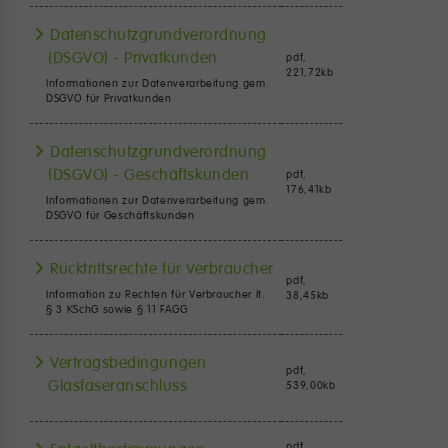
Datenschutzgrundverordnung
(DSGVO) - Privatkunden
pdf,
221,72
kb
Informationen zur Datenverarbeitung gem.
DSGVO für Privatkunden
Datenschutzgrundverordnung
(DSGVO) - Geschäftskunden
pdf,
176,41
kb
Informationen zur Datenverarbeitung gem.
DSGVO für Geschäftskunden
Rücktrittsrechte für Verbraucher
pdf,
Information zu Rechten für Verbraucher lt.
38,45
kb
§ 3 KSchG sowie § 11 FAGG
Vertragsbedingungen
pdf,
Glasfaseranschluss
539,00
kb
pdf,