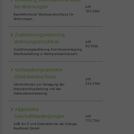
für Wohnungen
pdf,
103,43
kb
Bestellformular Glasfaseranschluss für
Wohnungen
Zustimmungserklärung
Wohnungsanschluss
pdf,
80,92
kb
Zustimmungserklärung Anschlussverlegung
Glasfaserleitung in Mehrparteienhäusern
Vorbereitungsarbeiten
Glasfaseranschluss
pdf,
226,03
kb
Informationen zur Verlegung der
Hausanschlussleitung und der
Gebäudeverkabelung
Allgemeine
Geschäftsbedingungen
pdf,
170,73
kb
AGB für IT und Datendienste der Energie
Breitband GmbH